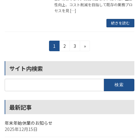
性向上、コスト削減を目指して既存の業務プロ
セスを見 […]
続きを読む
投
固
固
固
1
2
3
»
定
定
定
稿
ペ
ペ
ペ
の
ー
ー
ー
サイト内検索
ジ
ジ
ジ
ペ
検
ー
索:
ジ
最新記事
送
り
年末年始休業のお知らせ
2025年12月15日