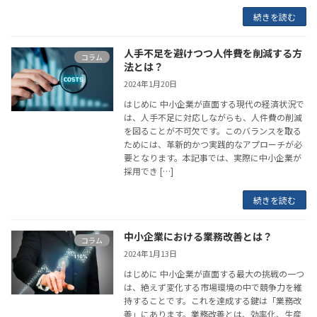
続きを読む
人手不足を避けつつ人件費を削減する方
コラム
法とは？
2024年1月20日
はじめに 中小企業が直面する現代の経済状況で
は、人手不足に対応しながらも、人件費の削減
を図ることが不可欠です。このバランスを取る
ためには、革新的かつ実践的なアプローチが必
要となります。本記事では、実際に中小企業が
採用でき […]
続きを読む
中小企業における業務改善とは？
コラム
2024年1月13日
はじめに 中小企業が直面する最大の挑戦の一つ
は、絶えず変化する市場環境の中で競争力を維
持することです。これを達成する鍵は「業務改
善」にあります。業務改善とは、効率化、生産