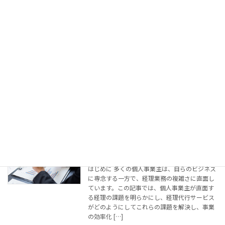
オンラインアシスタントとは？利用方
コラム
法・特徴・選定基準など
2024年2月5日
はじめに デジタル化が進む現代のビジネス環境
では、時間とコストの効率化が重要視されてい
ます。特に中小企業やスタートアップにおいて
は、リソースの最適化が不可欠です。この記事
では、そんな企業の強い味方となる「オンライ
ンアシス […]
続きを読む
個人事業主における経理代行の必要性
コラム
2024年1月30日
はじめに 多くの個人事業主は、自らのビジネス
に専念する一方で、経理業務の複雑さに直面し
ています。この記事では、個人事業主が直面す
る経理の課題を明らかにし、経理代行サービス
がどのようにしてこれらの課題を解決し、事業
の効率化 […]